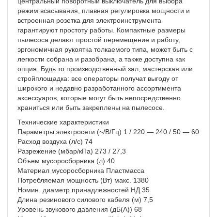
центральный поворотный выключатель для выбора
режим всасывания, плавная регулировка мощности и
встроенная розетка для электроинструмента
гарантируют простоту работы. Компактные размеры
пылесоса делают простой перемещение и работу;
эргономичная рукоятка толкаемого типа, может быть с
легкости собрана и разобрана, а также доступна как
опция. Будь то производственный зал, мастерская или
стройплощадка: все операторы получат выгоду от
широкого и недавно разработанного ассортимента
аксессуаров, которые могут быть непосредственно
храниться или быть закреплены на пылесосе.
Технические характеристики
Параметры электросети (~/В/Гц) 1 / 220 — 240 / 50 — 60
Расход воздуха (л/с) 74
Разрежение (мбар/кПа) 273 / 27,3
Объем мусоросборника (л) 40
Материал мусоросборника Пластмасса
Потребляемая мощность (Вт) макс. 1380
Номин. диаметр принадлежностей НД 35
Длина резинового силового кабеля (м) 7,5
Уровень звукового давления (дБ(А)) 68