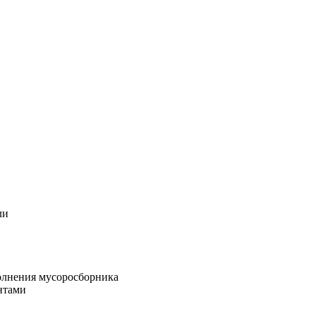
ли
олнения мусоросборника
нтами