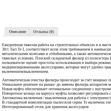
Описание
Отзывы (0)
Ежедневная тяжелая работа на строительных объектах и в мас
30/1 Tact Te L соответствует всем этим требованием в наивы
металическими колесами и отбойниками, а также автоматическ
тяжелых условиях. Плоский складчатый фильтр из полиэстера 
пользователи оценят простоты использования и выбора режим
модернизированными аксессуарами, которые могут удобно хран
включением/выключением.
Автоматическая очистка фильтра происходит за счет мощных п
Уникальное решение на рынке: до замены фильтра аппаратом м
Новая муфта обеспечивает оптимальное соединение с инструм
Поворотное кольцо на корпусе муфты позволяет регулировать 
Автоматика включения / выключения для работы с электроинс
В стандартной комплектации пылесосов серии Te включена эле
Интегрированный отсек для хранения аксессуаров