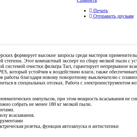
Сравнить
Печать
Отправить друзьям
терских формирует высокие запросы среди мастеров применител
сшей степени. Этот компактный эксперт по сбору мелкой пыли с
ой системой очистки фильтра Tact, гарантирует непрерывное в
PES, который устойчив к воздействию влаги, также обеспечивае
ов работы благодаря новому поворотному выключателю с плавн
иться в специальных отсеках. Работа с электроинструментом во
невматических импульсов, при этом мощность всасывания не сн
ожно собрать не менее 180 кг мелкой пыли.
ентами.
силу всасывания.
трументами
ктрическая розетка, функция автозапуска и антистатики