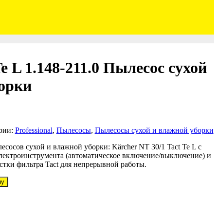
Te L 1.148-211.0 Пылесос сухой
орки
рии:
Professional
,
Пылесосы
,
Пылесосы сухой и влажной уборки
сосов сухой и влажной уборки: Kärcher NT 30/1 Tact Te L с
электроинструмента (автоматическое включение/выключение) и
стки фильтра Tact для непрерывной работы.
ну