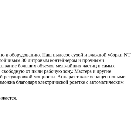
ьно к оборудованию. Наш пылесос сухой и влажной уборки NT
 устойчивым 30-литровым контейнером и прочными
сасывание больших объемов мельчайших частиц в самых
т свободную от пыли рабочую зону. Мастера и другие
ой регулировкой мощности. Аппарат также оснащен новыми
зможна благодаря электрической розетке с автоматическим
ижается.