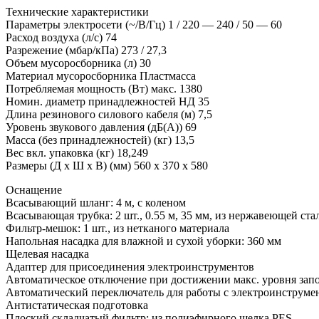
Технические характеристики
Параметры электросети (~/В/Гц) 1 / 220 — 240 / 50 — 60
Расход воздуха (л/с) 74
Разрежение (мбар/кПа) 273 / 27,3
Объем мусоросборника (л) 30
Материал мусоросборника Пластмасса
Потребляемая мощность (Вт) макс. 1380
Номин. диаметр принадлежностей НД 35
Длина резинового силового кабеля (м) 7,5
Уровень звукового давления (дБ(А)) 69
Масса (без принадлежностей) (кг) 13,5
Вес вкл. упаковка (кг) 18,249
Размеры (Д х Ш х В) (мм) 560 x 370 x 580
Оснащение
Всасывающий шланг: 4 м, с коленом
Всасывающая трубка: 2 шт., 0.55 м, 35 мм, из нержавеющей ста
Фильтр-мешок: 1 шт., из нетканого материала
Напольная насадка для влажной и сухой уборки: 360 мм
Щелевая насадка
Адаптер для присоединения электроинструментов
Автоматическое отключение при достижении макс. уровня зап
Автоматический переключатель для работы с электроинструме
Антистатическая подготовка
Плоский складчатый фильтр: из полиэфирного шелка PES