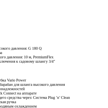
окого давления: G 180 Q
за
ого давления: 10 м,
PremiumFlex
ключения к садовому шлангу 3/4″
бка Vario Power
барабан для шланга высокого давления
ринадлежностей
ck Connect
на аппарате
го средства через: Система Plug ’n’ Clean
кая ручка
 водяным охлаждением