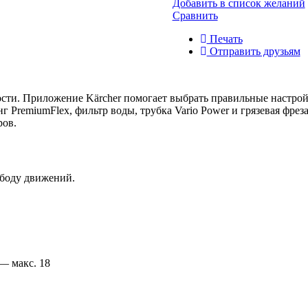
Добавить в список желаний
Сравнить
Печать
Отправить друзьям
ти. Приложение Kärcher помогает выбрать правильные настрой
анг
PremiumFlex
, фильтр воды, трубка Vario Power и грязевая фре
ров.
ободу движений.
 — макс. 18