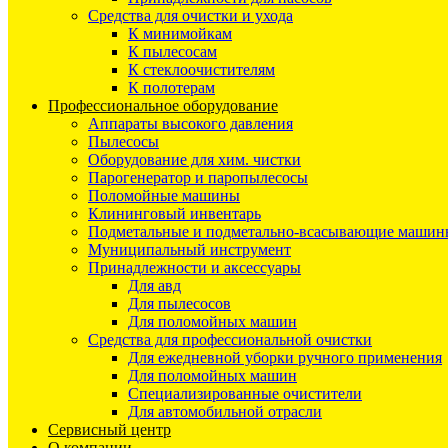
Средства для очистки и ухода
К минимойкам
К пылесосам
К стеклоочистителям
К полотерам
Профессиональное оборудование
Аппараты высокого давления
Пылесосы
Оборудование для хим. чистки
Парогенератор и паропылесосы
Поломойные машины
Клининговый инвентарь
Подметальные и подметально-всасывающие машин
Муниципальный инструмент
Принадлежности и аксессуары
Для авд
Для пылесосов
Для поломойных машин
Средства для профессиональной очистки
Для ежедневной уборки ручного применения
Для поломойных машин
Специализированные очистители
Для автомобильной отрасли
Сервисный центр
О компании