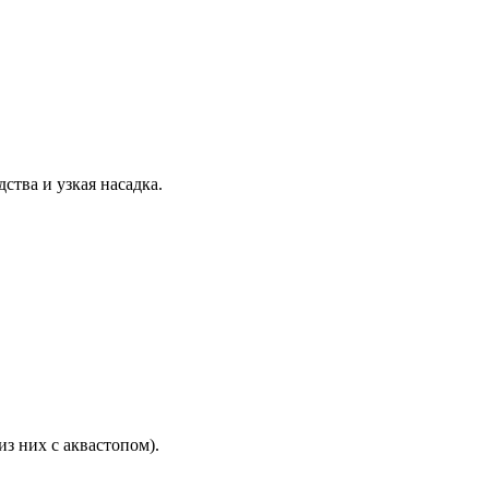
ства и узкая насадка.
из них с аквастопом).