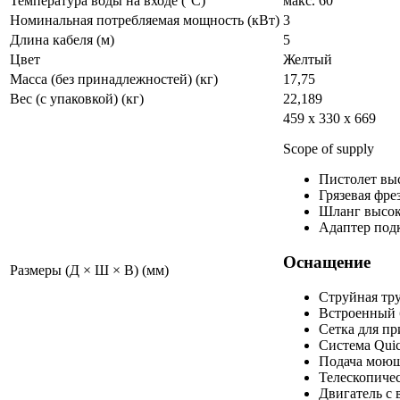
Температура воды на входе (°C)
макс. 60
Номинальная потребляемая мощность (кВт)
3
Длина кабеля (м)
5
Цвет
Желтый
Масса (без принадлежностей) (кг)
17,75
Вес (с упаковкой) (кг)
22,189
459 x 330 x 669
Scope of supply
Пистолет выс
Грязевая фре
Шланг высок
Адаптер под
Оснащение
Размеры (Д × Ш × В) (мм)
Струйная тру
Встроенный 
Сетка для п
Система
Qui
Подача моюще
Телескопичес
Двигатель с