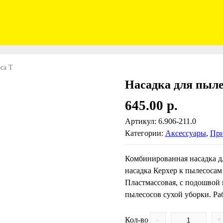
са Т
Насадка для пыле
645.00
р.
Артикул:
6.906-211.0
Категории:
Аксесcуары
,
При
Комбинированная насадка д
насадка Керхер к пылесосам T 
Пластмассовая, с подошвой 
пылесосов сухой уборки. Ра
-
+
Кол-во