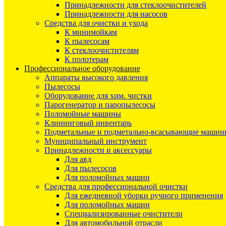
Принадлежности для стеклоочистителей
Принадлежности для насосов
Средства для очистки и ухода
К минимойкам
К пылесосам
К стеклоочистителям
К полотерам
Профессиональное оборудование
Аппараты высокого давления
Пылесосы
Оборудование для хим. чистки
Парогенератор и паропылесосы
Поломойные машины
Клининговый инвентарь
Подметальные и подметально-всасывающие машин
Муниципальный инструмент
Принадлежности и аксессуары
Для авд
Для пылесосов
Для поломойных машин
Средства для профессиональной очистки
Для ежедневной уборки ручного применения
Для поломойных машин
Специализированные очистители
Для автомобильной отрасли