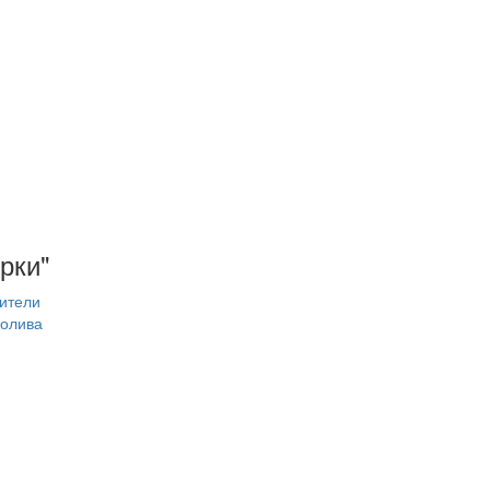
рки"
ители
олива