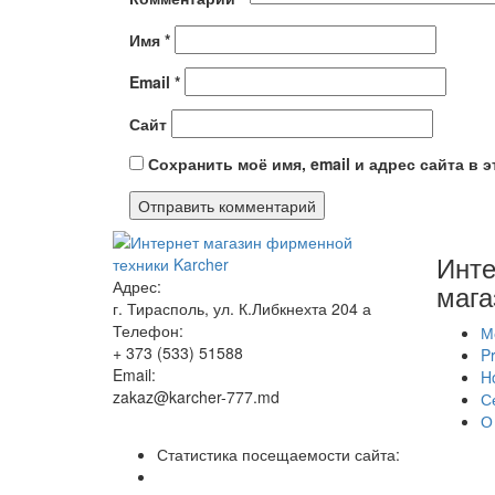
Имя
*
Email
*
Сайт
Сохранить моё имя, email и адрес сайта в
Инте
Адрес:
мага
г. Тирасполь, ул. К.Либкнехта 204 а
Телефон:
М
+ 373 (533) 51588
Pr
Email:
H
zakaz@karcher-777.md
С
О
Статистика посещаемости сайта: