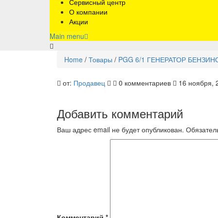
Сервисный центр
О компании
Акции
Main menu
Home
/
Товары
/
PGG 6/1 ГЕНЕРАТОР БЕНЗИНО
1.042-
от:
Продавец
0 комментариев
16 ноября, 
208.0
Добавить комментарий
Ваш адрес email не будет опубликован.
Обязател
Комментарий
*