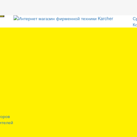
С
К
торов
ителей