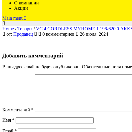
О компании
Акции
Main menu
Home
/
Товары
/
VC 4 CORDLESS MYHOME 1.198-620.0 
1.198-
от:
Продавец
0 комментариев
26 июля, 2024
620.0
Добавить комментарий
Ваш адрес email не будет опубликован.
Обязательные поля пом
Комментарий
*
Имя
*
Email
*