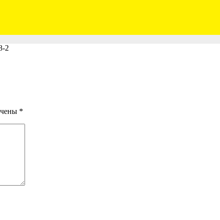
8-2
ечены
*