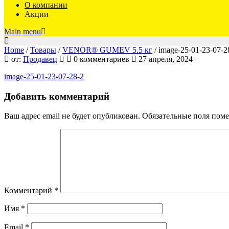
О компании
Акции
Main menu
Home
/
Товары
/
VENOR® GUMEV 5.5 кг
/
image-25-01-23-07-2
image-
от:
Продавец
0 комментариев
27 апреля, 2024
image-25-01-23-07-28-2
25-
Добавить комментарий
01-
23-
Ваш адрес email не будет опубликован.
Обязательные поля пом
07-
28-
2
Комментарий
*
Имя
*
Email
*