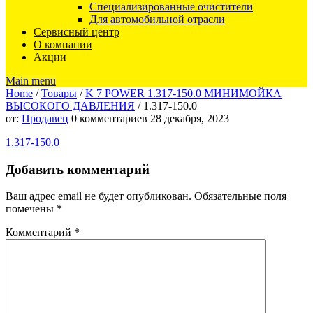
Специализированные очистители
Для автомобильной отрасли
Сервисный центр
О компании
Акции
Main menu
Home
/
Товары
/
K 7 POWER 1.317-150.0 МИНИМОЙКА
ВЫСОКОГО ДАВЛЕНИЯ
/
1.317-150.0
1.317-
от:
Продавец
0 комментариев
28 декабря, 2023
1.317-150.0
150.0
Добавить комментарий
Ваш адрес email не будет опубликован.
Обязательные поля
помечены
*
Комментарий
*