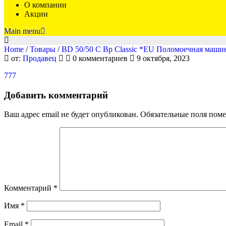
О компании
Акции
Main menu
Home
/
Товары
/
BD 50/50 C Bp Classic *EU Поломоечная машин
777
от:
Продавец
0 комментариев
9 октября, 2023
777
Добавить комментарий
Ваш адрес email не будет опубликован.
Обязательные поля пом
Комментарий
*
Имя
*
Email
*