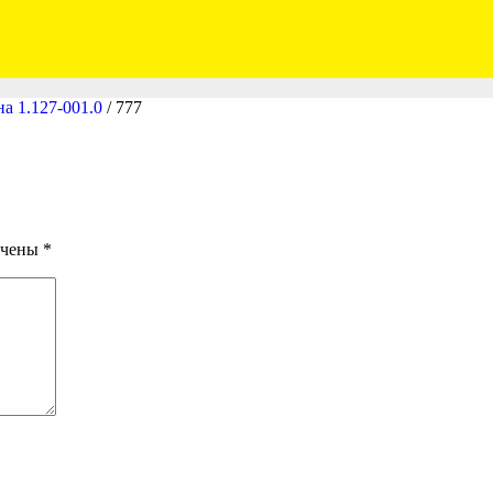
а 1.127-001.0
/
777
ечены
*