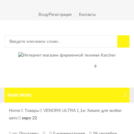
Вход/Регистрация
Контакты
0
MAIN MENU
Home
Товары
VENOR® ULTRA 1,1кг Химия для мойки
авто
евро 22
ЕВРО
от:
Продавец
0 комментариев
29 сентября,