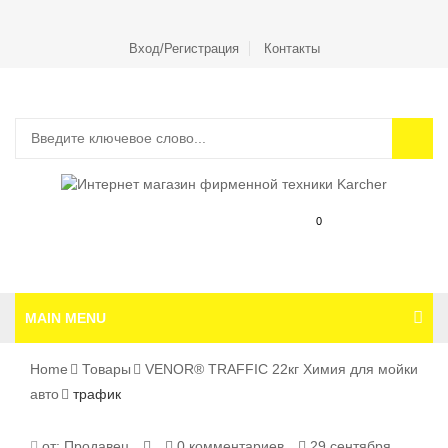
Вход/Регистрация
Контакты
0
MAIN MENU
Home
Товары
VENOR® TRAFFIC 22кг Химия для мойки
авто
трафик
ТРАФИК
от:
Продавец
0 комментариев
29 сентября,