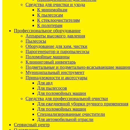
Средства для очистки и ухода
К минимойкам
К пылесосам
К стеклоочистителям
К полотерам
Профессиональное оборудование
Аппараты высокого давления
Пылесосы
Оборудование для хим. чистки
Парогенератор и паропылесосы
Поломойные машины
Клининговый инвентарь
Подметальные и подметально-всасывающие машин
Муниципальный инструмент
Принадлежности и аксессуары
Для авд
Для пылесосов
Для поломойных машин
Средства для профессиональной очистки
Для ежедневной уборки ручного применения
Для поломойных машин
Специализированные очистители
Для автомобильной отрасли
Сервисный центр
О компании