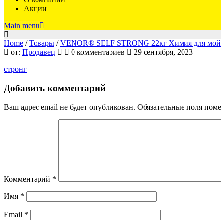
Акции
Main menu
Home
/
Товары
/
VENOR® SELF STRONG 22кг Химия для мойк
стронг
от:
Продавец
0 комментариев
29 сентября, 2023
стронг
Добавить комментарий
Ваш адрес email не будет опубликован.
Обязательные поля пом
Комментарий
*
Имя
*
Email
*