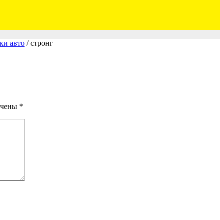
и авто
/
стронг
ечены
*