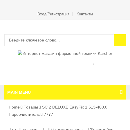
Вход/Регистрация
Контакты
0
MAIN MENU
Home
Товары
SC 2 DELUXE EasyFix 1.513-400.0
Пароочиститель
7777
7777
от:
Продавец
0 комментариев
29 сентября,