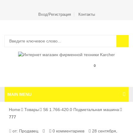
Вход/Регистрация
Контакты
0
MAIN MENU
Home
Товары
S6 1.766-420.0 Подметальная машина
777
777
от:
Продавец
0 комментариев
28 сентября,