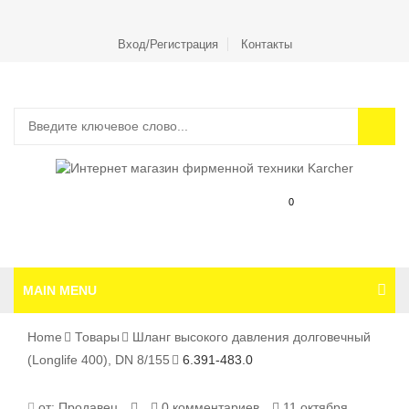
Вход/Регистрация
Контакты
0
MAIN MENU
Home
Товары
Шланг высокого давления долговечный
(Longlife 400), DN 8/155
6.391-483.0
6.391-
от:
Продавец
0 комментариев
11 октября,