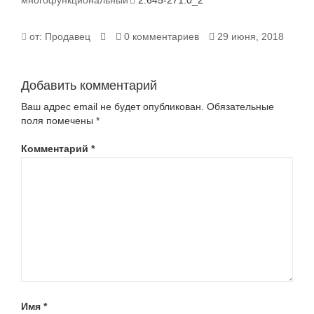
многофункциональный
2.645-271.0_2
2.645-
от:
Продавец
0 комментариев
29 июня, 2018
271.0_2
Добавить комментарий
Ваш адрес email не будет опубликован.
Обязательные
поля помечены
*
Комментарий
*
Имя
*