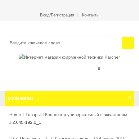
Вход/Регистрация
Контакты
0
MAIN MENU
Home
Товары
Коннектор универсальный с аквастопом
2.645-192.0_1
2.645-
от:
Продавец
0 комментариев
29 июня, 2018