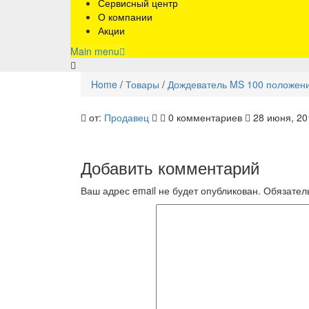
Сервисный центр
О компании
Акции
Main menu
Home
/
Товары
/
Дождеватель MS 100 положен
2.645-
от:
Продавец
0 комментариев
28 июня, 20
026.0_2
Добавить комментарий
Ваш адрес email не будет опубликован.
Обязател