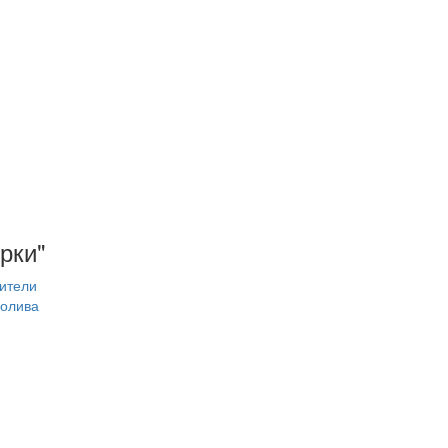
рки"
ители
олива