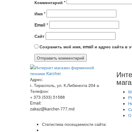
Комментарий
*
Имя
*
Email
*
Сайт
Сохранить моё имя, email и адрес сайта в
Инте
Адрес:
мага
г. Тирасполь, ул. К.Либкнехта 204 а
Телефон:
М
+ 373 (533) 51588
Pr
Email:
H
zakaz@karcher-777.md
С
О
Статистика посещаемости сайта: