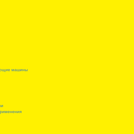
ающие машины
ки
применения