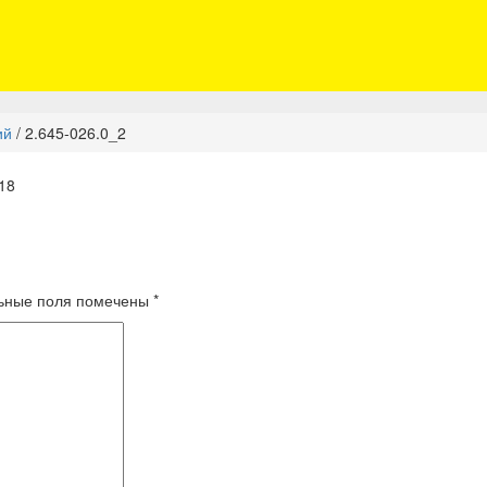
ий
/
2.645-026.0_2
18
ьные поля помечены
*