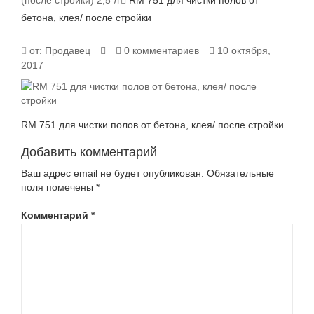
(после стройки) 2,5 л
RM 751 для чистки полов от
бетона, клея/ после стройки
RM
от:
Продавец
0 комментариев
10 октября,
2017
751
ДЛЯ
RM 751 для чистки полов от бетона, клея/ после стройки
ЧИСТКИ
Добавить комментарий
ПОЛОВ
Ваш адрес email не будет опубликован.
Обязательные
ОТ
поля помечены
*
БЕТОНА,
Комментарий
*
КЛЕЯ/
ПОСЛЕ
СТРОЙКИ