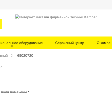
иональное оборудование
Сервисный центр
О компа
тный
69020720
17
 поля помечены
*