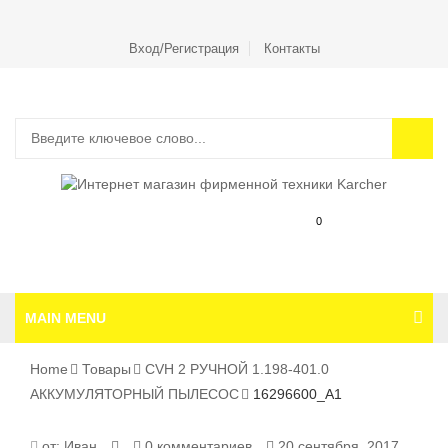
Вход/Регистрация
Контакты
0
MAIN MENU
Home
Товары
CVH 2 РУЧНОЙ 1.198-401.0
АККУМУЛЯТОРНЫЙ ПЫЛЕСОС
16296600_A1
16296600_A1
от:
Иван
0 комментариев
20 сентября, 2017