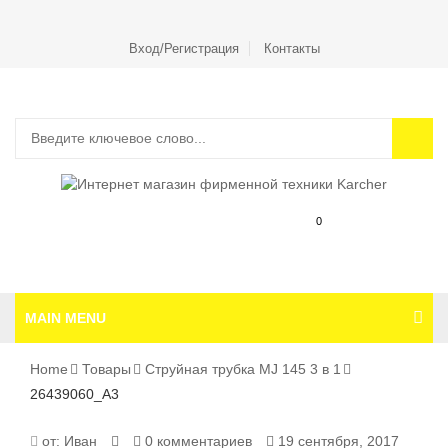
Вход/Регистрация
Контакты
0
MAIN MENU
Home
Товары
Струйная трубка MJ 145 3 в 1
26439060_A3
26439060_A3
от:
Иван
0 комментариев
19 сентября, 2017