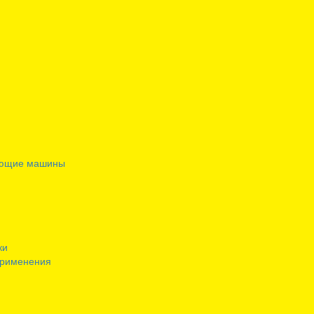
ающие машины
ки
применения