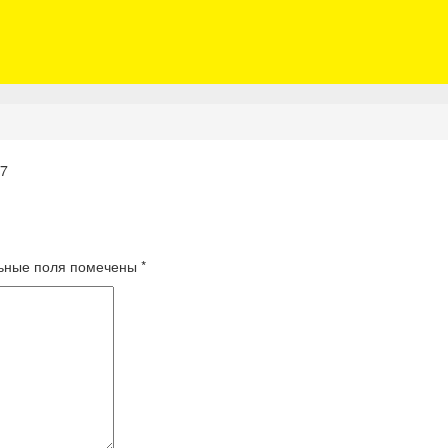
17
ьные поля помечены
*