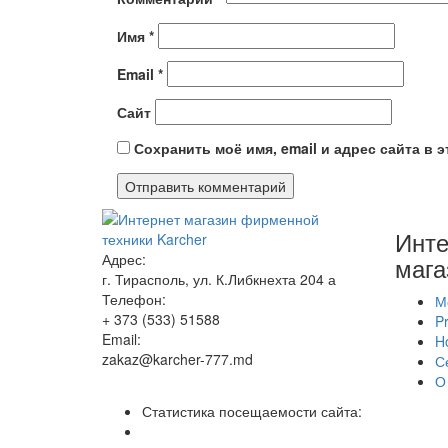
Имя
*
Email
*
Сайт
Сохранить моё имя, email и адрес сайта в
Инте
Адрес:
мага
г. Тирасполь, ул. К.Либкнехта 204 а
Телефон:
М
+ 373 (533) 51588
Pr
Email:
H
zakaz@karcher-777.md
С
О
Статистика посещаемости сайта: