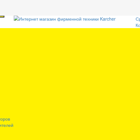
С
К
торов
ителей