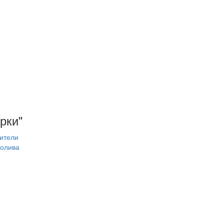
рки"
ители
олива