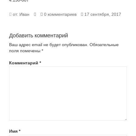
4.130-007
4.130-
от:
Иван
0 комментариев
17 сентября, 2017
007
Добавить комментарий
Ваш адрес email не будет опубликован.
Обязательные
поля помечены
*
Комментарий
*
Имя
*