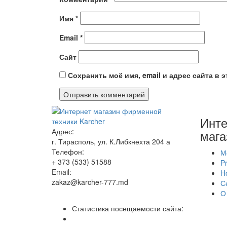
Имя
*
Email
*
Сайт
Сохранить моё имя, email и адрес сайта в
Инте
Адрес:
мага
г. Тирасполь, ул. К.Либкнехта 204 а
Телефон:
М
+ 373 (533) 51588
Pr
Email:
H
zakaz@karcher-777.md
С
О
Статистика посещаемости сайта: