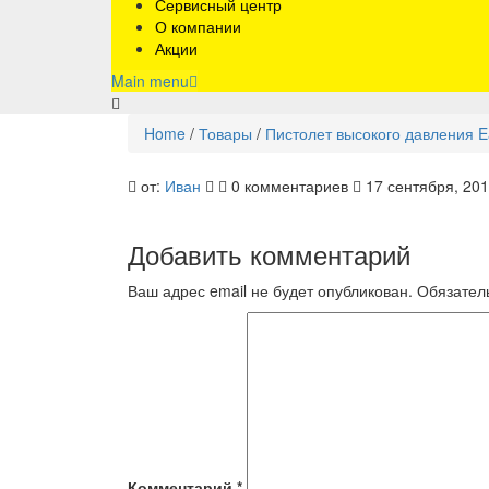
Сервисный центр
О компании
Акции
Main menu
Home
/
Товары
/
Пистолет высокого давления E
4.775-
от:
Иван
0 комментариев
17 сентября, 20
529.0
Добавить комментарий
Ваш адрес email не будет опубликован.
Обязател
Комментарий
*