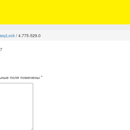
asyLock
/
4.775-529.0
17
ьные поля помечены
*