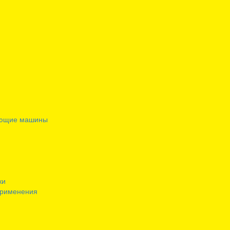
ающие машины
ки
применения