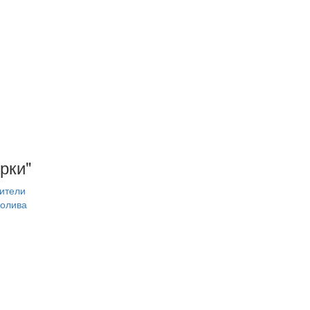
рки"
ители
олива