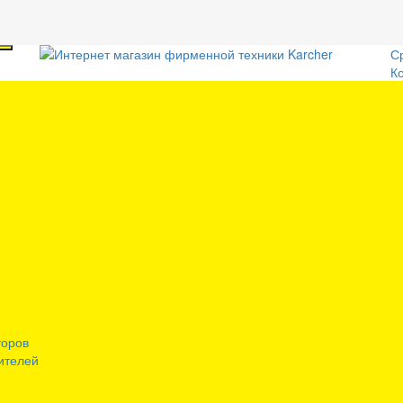
С
К
торов
ителей