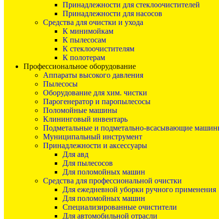
Принадлежности для стеклоочистителей
Принадлежности для насосов
Средства для очистки и ухода
К минимойкам
К пылесосам
К стеклоочистителям
К полотерам
Профессиональное оборудование
Аппараты высокого давления
Пылесосы
Оборудование для хим. чистки
Парогенератор и паропылесосы
Поломойные машины
Клининговый инвентарь
Подметальные и подметально-всасывающие машин
Муниципальный инструмент
Принадлежности и аксессуары
Для авд
Для пылесосов
Для поломойных машин
Средства для профессиональной очистки
Для ежедневной уборки ручного применения
Для поломойных машин
Специализированные очистители
Для автомобильной отрасли