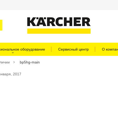
иональное оборудование
Сервисный центр
О компа
аличии
bp5hg-main
нваря, 2017