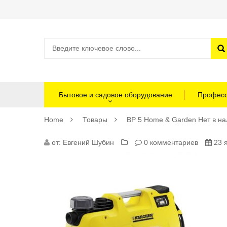
Бытовое и садовое оборудование
Професс
Home
Товары
BP 5 Home & Garden Нет в н
BP5HG-
от:
Евгений Шубин
0 комментариев
23 я
MAIN