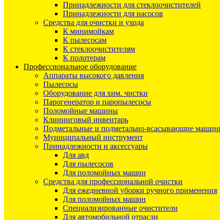
Принадлежности для стеклоочистителей
Принадлежности для насосов
Средства для очистки и ухода
К минимойкам
К пылесосам
К стеклоочистителям
К полотерам
Профессиональное оборудование
Аппараты высокого давления
Пылесосы
Оборудование для хим. чистки
Парогенератор и паропылесосы
Поломойные машины
Клининговый инвентарь
Подметальные и подметально-всасывающие машин
Муниципальный инструмент
Принадлежности и аксессуары
Для авд
Для пылесосов
Для поломойных машин
Средства для профессиональной очистки
Для ежедневной уборки ручного применения
Для поломойных машин
Специализированные очистители
Для автомобильной отрасли