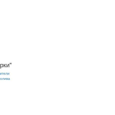
рки"
ители
олива