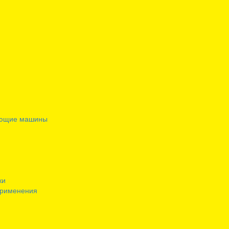
ающие машины
ки
применения