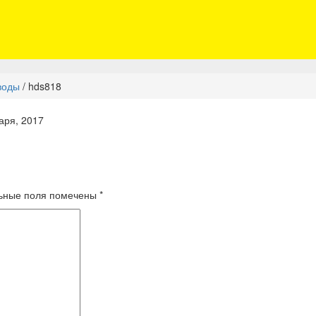
воды
/
hds818
аря, 2017
ьные поля помечены
*