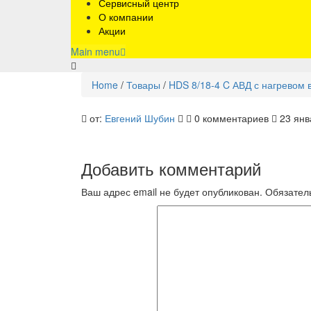
Сервисный центр
О компании
Акции
Main menu
Home
/
Товары
/
HDS 8/18-4 C АВД с нагревом 
hds818
от:
Евгений Шубин
0 комментариев
23 янв
Добавить комментарий
Ваш адрес email не будет опубликован.
Обязател