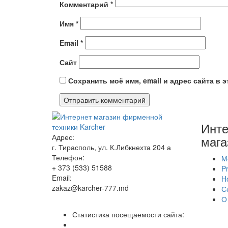
Комментарий
*
Имя
*
Email
*
Сайт
Сохранить моё имя, email и адрес сайта в
Инте
Адрес:
мага
г. Тирасполь, ул. К.Либкнехта 204 а
Телефон:
М
+ 373 (533) 51588
Pr
Email:
H
zakaz@karcher-777.md
С
О
Статистика посещаемости сайта: