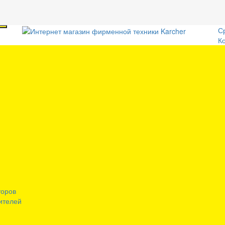
С
К
торов
ителей