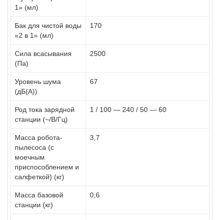
1» (мл)
Бак для чистой воды
170
«2 в 1» (мл)
Сила всасывания
2500
(Па)
Уровень шума
67
(дБ(А))
Род тока зарядной
1 / 100 — 240 / 50 — 60
станции (~/В/Гц)
Масса робота-
3,7
пылесоса (с
моечным
приспособлением и
салфеткой) (кг)
Масса базовой
0,6
станции (кг)