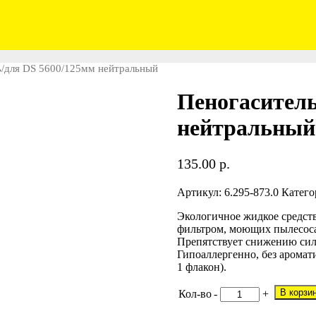
ь/для DS 5600/125мм нейтральный
Пеногаситель
нейтральный
135.00
р.
Артикул:
6.295-873.0
Катего
Экологичное жидкое средств
фильтром, моющих пылесоса
Препятствует снижению сил
Гипоаллергенно, без аромати
1 флакон).
В корзи
Кол-во
-
+