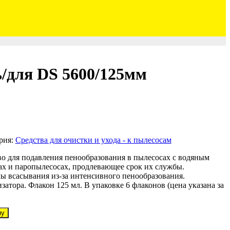
/для DS 5600/125мм
рия:
Средства для очистки и ухода - к пылесосам
о для подавления пенообразования в пылесосах с водяным
х и паропылесосах, продлевающее срок их службы.
ы всасывания из-за интенсивного пенообразования.
затора. Флакон 125 мл. В упаковке 6 флаконов (цена указана за
ну