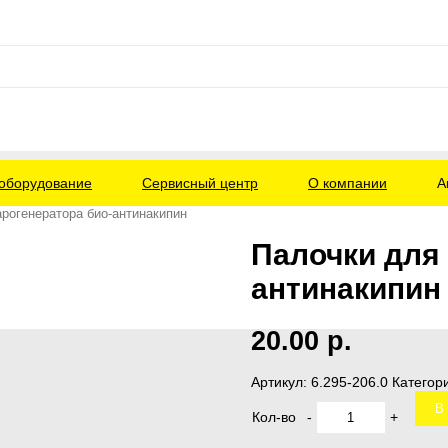
оборудование
Сервисный центр
О компании
А
арогенератора био-антинакипин
Палочки для 
антинакипин
20.00
р.
Артикул:
6.295-206.0
Категор
В 
Кол-во
-
+