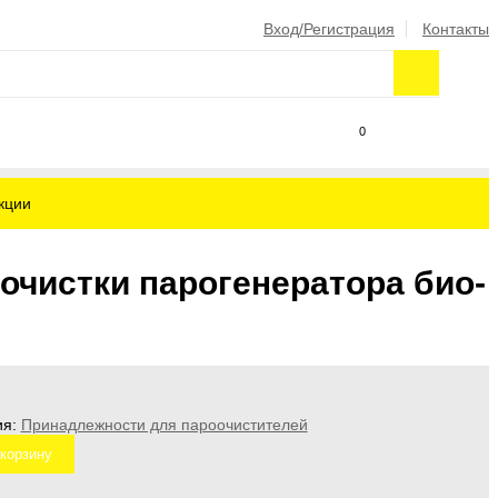
Вход/Регистрация
Контакты
0
кции
очистки парогенератора био-
ия:
Принадлежности для пароочистителей
корзину