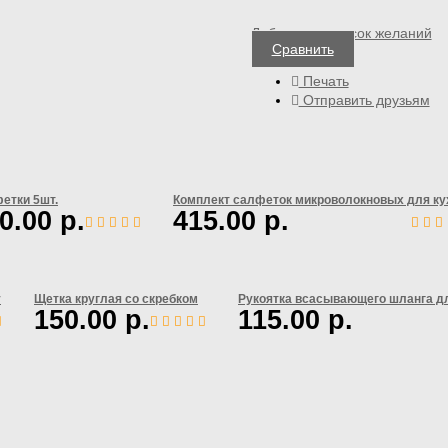
Добавить в список желаний
Сравнить
Печать
Отправить друзьям
етки 5шт.
Комплект салфеток микроволокновых для ку
0.00
р.
415.00
р.
Сравнить
Сравнить
у
Щетка круглая со скребком
Рукоятка всасывающего шланга 
150.00
р.
115.00
р.
авнить
Сравнить
Сравнит