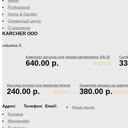
Меню
Professional
Home & Garden
Сервисный центр
О компании
KARCHER ООО
columns-3
Комплект насадок для уборки автомобиля, DN 35
Салф
640.00
р.
33
Насадка ручная для пароочистителя
Защитная крышка на замен
240.00
р.
380.00
р.
Ср
Адрес:
Телефон:
Email:
Наши акции
Корзина
Минимойки
Пылесосы