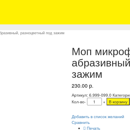
бразивный, разноцветный под зажим
Моп микро
абразивный
зажим
230.00
р.
Артикул:
6.999-099.0
Категори
Кол-во
-
+
В корзину
Добавить в список желаний
Сравнить
Печать