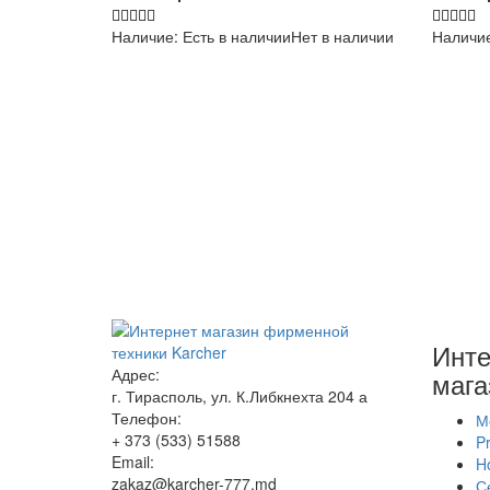
Наличие:
Есть в наличии
Нет в наличии
Наличи
Инте
Адрес:
мага
г. Тирасполь, ул. К.Либкнехта 204 а
Телефон:
М
+ 373 (533) 51588
Pr
Email:
H
zakaz@karcher-777.md
С