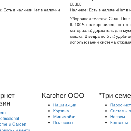
е:
Есть в наличии
Нет в наличии
Наличие:
Есть в наличии
Нет в 
Уборочная тележка Clean Liner 
ІІ: 100% полипропилен, нет ко
материала; держатель для мус
мешка; 2 ведра по 5 л.; удобна
использовании система отжима
рнет
Karcher ООО
"Три семе
зин
Наши акции
Пароочист
Корзина
Системы п
еню
Минимойки
Насосы
ofessional
Пылесосы
Контакты
ome & Garden
ервисный центр