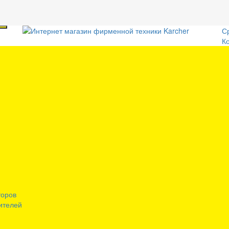
С
К
торов
ителей