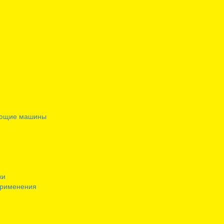
ающие машины
ки
применения