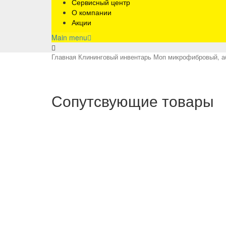
Сервисный центр
О компании
Акции
Main menu
Главная
Клининговый инвентарь
Моп микрофибровый, а
Сопутсвующие товары