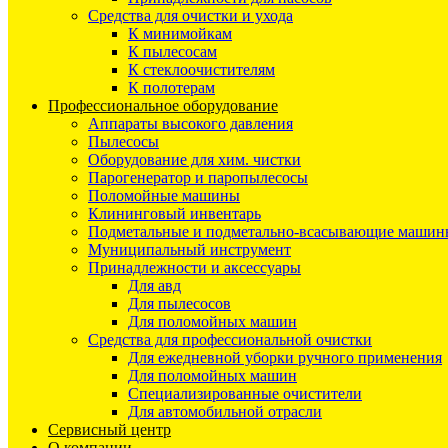
Средства для очистки и ухода
К минимойкам
К пылесосам
К стеклоочистителям
К полотерам
Профессиональное оборудование
Аппараты высокого давления
Пылесосы
Оборудование для хим. чистки
Парогенератор и паропылесосы
Поломойные машины
Клининговый инвентарь
Подметальные и подметально-всасывающие машин
Муниципальный инструмент
Принадлежности и аксессуары
Для авд
Для пылесосов
Для поломойных машин
Средства для профессиональной очистки
Для ежедневной уборки ручного применения
Для поломойных машин
Специализированные очистители
Для автомобильной отрасли
Сервисный центр
О компании