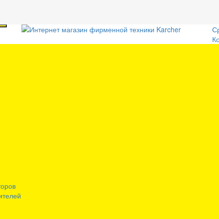
С
К
торов
ителей