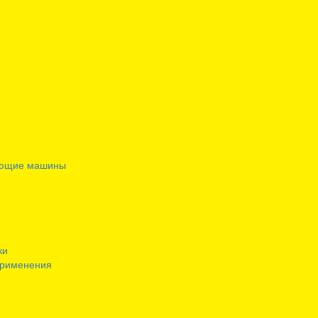
ающие машины
ки
применения